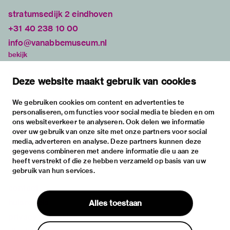
stratumsedijk 2 eindhoven
+31 40 238 10 00
info@vanabbemuseum.nl
bekijk
tentoonstellingen
Deze website maakt gebruik van cookies
activiteiten
praktische informatie
We gebruiken cookies om content en advertenties te
personaliseren, om functies voor social media te bieden en om
over
ons websiteverkeer te analyseren. Ook delen we informatie
het museum
over uw gebruik van onze site met onze partners voor social
media, adverteren en analyse. Deze partners kunnen deze
de collectie
gegevens combineren met andere informatie die u aan ze
fondsen & partners
heeft verstrekt of die ze hebben verzameld op basis van uw
gebruik van hun services.
contact
huisregels
Alles toestaan
privacy & cookies