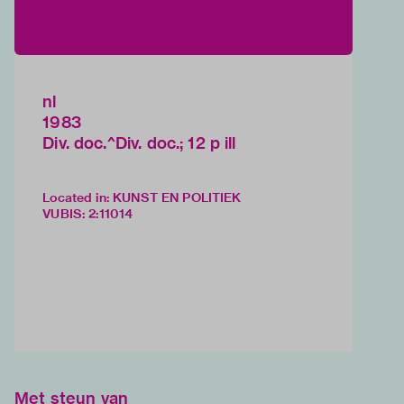
nl
1983
Div. doc.^Div. doc.; 12 p ill
Located in: KUNST EN POLITIEK
VUBIS
:
2:11014
Met steun van