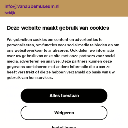
info@vanabbemuseum.nl
bekijk
tentoonstellingen
Deze website maakt gebruik van cookies
activiteiten
praktische informatie
We gebruiken cookies om content en advertenties te
personaliseren, om functies voor social media te bieden en om
over
ons websiteverkeer te analyseren. Ook delen we informatie
het museum
over uw gebruik van onze site met onze partners voor social
media, adverteren en analyse. Deze partners kunnen deze
de collectie
gegevens combineren met andere informatie die u aan ze
fondsen & partners
heeft verstrekt of die ze hebben verzameld op basis van uw
gebruik van hun services.
contact
huisregels
Alles toestaan
privacy & cookies
disclaimer & colofon
Weigeren
digitoegankelijkheid