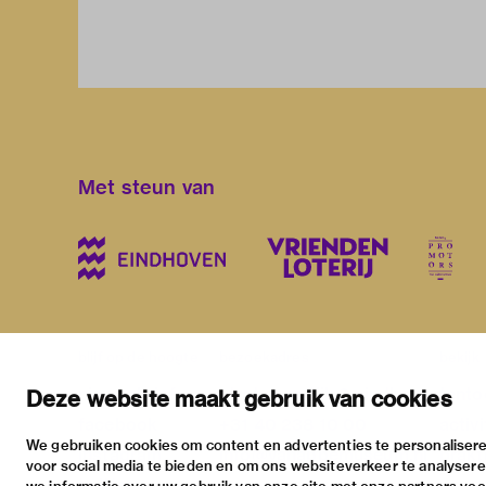
Met steun van
blijf op de hoogte
bezoekadres
bekijk
nieuwsbrief
stratumsedijk 2 eindhoven
tento
Deze website maakt gebruik van cookies
facebook
+31 40 238 10 00
activi
We gebruiken cookies om content en advertenties te personalisere
instagram
info@vanabbemuseum.nl
prakt
voor social media te bieden en om ons websiteverkeer te analyser
twitter