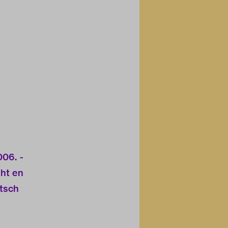
06. -
cht en
atsch