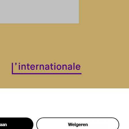
taan
Weigeren