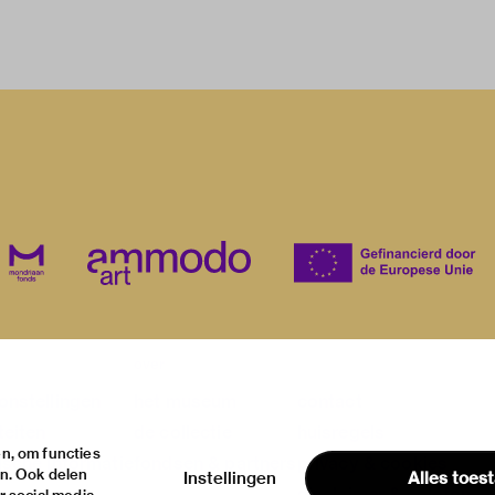
over
onstellingen
het museum
contact
teiten
de collectie
huisregels
n, om functies
ische informatie
fondsen & partners
privacy & cookies
en. Ook delen
Instellingen
Alles toes
disclaimer & colofon