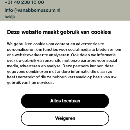
+31 40 238 10 00
info@vanabbemuseum.nl
bekijk
tentoonstellingen
Deze website maakt gebruik van cookies
activiteiten
praktische informatie
We gebruiken cookies om content en advertenties te
personaliseren, om functies voor social media te bieden en om
over
ons websiteverkeer te analyseren. Ook delen we informatie
het museum
over uw gebruik van onze site met onze partners voor social
media, adverteren en analyse. Deze partners kunnen deze
de collectie
gegevens combineren met andere informatie die u aan ze
fondsen & partners
heeft verstrekt of die ze hebben verzameld op basis van uw
gebruik van hun services.
contact
huisregels
Alles toestaan
privacy & cookies
disclaimer & colofon
Weigeren
digitoegankelijkheid