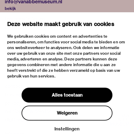
info@vanabbemuseum.nl
bekijk
tentoonstellingen
Deze website maakt gebruik van cookies
activiteiten
praktische informatie
We gebruiken cookies om content en advertenties te
personaliseren, om functies voor social media te bieden en om
over
ons websiteverkeer te analyseren. Ook delen we informatie
het museum
over uw gebruik van onze site met onze partners voor social
media, adverteren en analyse. Deze partners kunnen deze
de collectie
gegevens combineren met andere informatie die u aan ze
fondsen & partners
heeft verstrekt of die ze hebben verzameld op basis van uw
gebruik van hun services.
contact
huisregels
Alles toestaan
privacy & cookies
disclaimer & colofon
Weigeren
digitoegankelijkheid
Instellingen