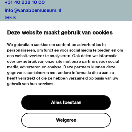
+31 40 238 10 00
info@vanabbemuseum.nl
bekijk
tentoonstellingen
Deze website maakt gebruik van cookies
activiteiten
praktische informatie
We gebruiken cookies om content en advertenties te
personaliseren, om functies voor social media te bieden en om
over
ons websiteverkeer te analyseren. Ook delen we informatie
het museum
over uw gebruik van onze site met onze partners voor social
media, adverteren en analyse. Deze partners kunnen deze
de collectie
gegevens combineren met andere informatie die u aan ze
fondsen & partners
heeft verstrekt of die ze hebben verzameld op basis van uw
gebruik van hun services.
contact
huisregels
Alles toestaan
privacy & cookies
disclaimer & colofon
Weigeren
digitoegankelijkheid