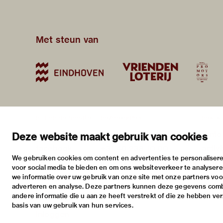
Met steun van
blijf op de hoogte
bezoekadres
bekijk
nieuwsbrief
stratumsedijk 2 eindhoven
tento
Deze website maakt gebruik van cookies
facebook
+31 40 238 10 00
activi
We gebruiken cookies om content en advertenties te personalisere
instagram
info@vanabbemuseum.nl
prakt
voor social media te bieden en om ons websiteverkeer te analyser
twitter
we informatie over uw gebruik van onze site met onze partners voor
adverteren en analyse. Deze partners kunnen deze gegevens com
linkedin
andere informatie die u aan ze heeft verstrekt of die ze hebben ve
basis van uw gebruik van hun services.
Inloggen