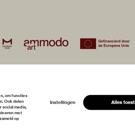
over
onstellingen
het museum
contact
teiten
de collectie
huisregels
n, om functies
ische informatie
fondsen & partners
privacy & cookies
en. Ook delen
Instellingen
Alles toes
disclaimer & colofon
 social media,
bineren met
digitoegankelijkheid
rzameld op