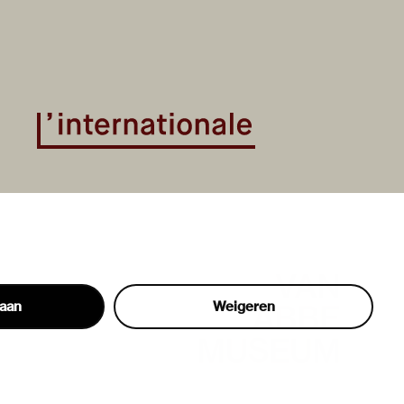
taan
Weigeren