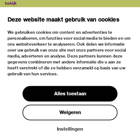
bekijk
tentoonstellingen
Deze website maakt gebruik van cookies
activiteiten
praktische informatie
We gebruiken cookies om content en advertenties te
personaliseren, om functies voor social media te bieden en om
over
ons websiteverkeer te analyseren. Ook delen we informatie
het museum
over uw gebruik van onze site met onze partners voor social
media, adverteren en analyse. Deze partners kunnen deze
de collectie
gegevens combineren met andere informatie die u aan ze
fondsen & partners
heeft verstrekt of die ze hebben verzameld op basis van uw
gebruik van hun services.
contact
huisregels
Alles toestaan
privacy & cookies
disclaimer & colofon
Weigeren
digitoegankelijkheid
Instellingen
Inloggen