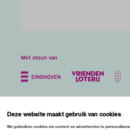
Met steun van
blijf op de hoogte
bezoekadres
bekijk
nieuwsbrief
stratumsedijk 2 eindhoven
tento
Deze website maakt gebruik van cookies
facebook
+31 40 238 10 00
activi
We gebruiken cookies om content en advertenties te personalisere
instagram
info@vanabbemuseum.nl
prakt