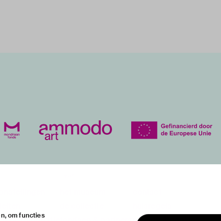
over
onstellingen
het museum
contact
teiten
de collectie
huisregels
n, om functies
ische informatie
fondsen & partners
privacy & cookies