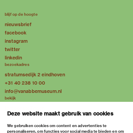
blijf op de hoogte
nieuwsbrief
facebook
instagram
twitter
linkedin
bezoekadres
stratumsedijk 2 eindhoven
+31 40 238 10 00
info@vanabbemuseum.nl
bekijk
tentoonstellingen
Deze website maakt gebruik van cookies
activiteiten
praktische informatie
We gebruiken cookies om content en advertenties te
personaliseren, om functies voor social media te bieden en om
over