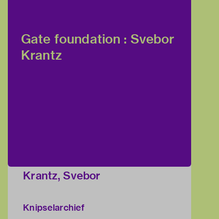
Gate foundation : Svebor
Krantz
Krantz, Svebor
Knipselarchief