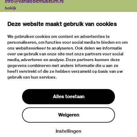
info@vanabbemuseum.nl
bekijk
tentoonstellingen
Deze website maakt gebruik van cookies
activiteiten
praktische informatie
We gebruiken cookies om content en advertenties te
personaliseren, om functies voor social media te bieden en om
over
ons websiteverkeer te analyseren. Ook delen we informatie
het museum
over uw gebruik van onze site met onze partners voor social
media, adverteren en analyse. Deze partners kunnen deze
de collectie
gegevens combineren met andere informatie die u aan ze
fondsen & partners
heeft verstrekt of die ze hebben verzameld op basis van uw
gebruik van hun services.
contact
huisregels
Alles toestaan
privacy & cookies
disclaimer & colofon
Weigeren
digitoegankelijkheid
Instellingen
Inloggen