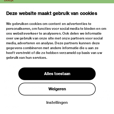
bekijk
tentoonstellingen
Deze website maakt gebruik van cookies
activiteiten
praktische informatie
We gebruiken cookies om content en advertenties te
personaliseren, om functies voor social media te bieden en om
over
ons websiteverkeer te analyseren. Ook delen we informatie
het museum
over uw gebruik van onze site met onze partners voor social
media, adverteren en analyse. Deze partners kunnen deze
de collectie
gegevens combineren met andere informatie die u aan ze
fondsen & partners
heeft verstrekt of die ze hebben verzameld op basis van uw
gebruik van hun services.
contact
huisregels
Alles toestaan
privacy & cookies
disclaimer & colofon
Weigeren
digitoegankelijkheid
Instellingen
Inloggen