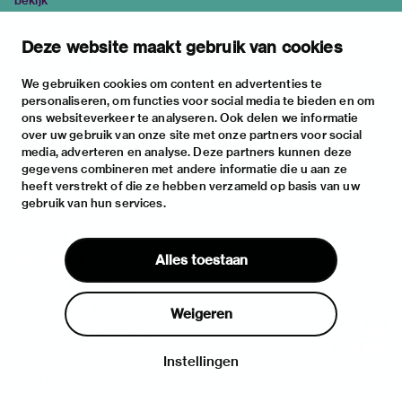
bekijk
tentoonstellingen
Deze website maakt gebruik van cookies
activiteiten
praktische informatie
We gebruiken cookies om content en advertenties te
personaliseren, om functies voor social media te bieden en om
over
ons websiteverkeer te analyseren. Ook delen we informatie
het museum
over uw gebruik van onze site met onze partners voor social
media, adverteren en analyse. Deze partners kunnen deze
de collectie
gegevens combineren met andere informatie die u aan ze
fondsen & partners
heeft verstrekt of die ze hebben verzameld op basis van uw
gebruik van hun services.
contact
huisregels
Alles toestaan
privacy & cookies
disclaimer & colofon
Weigeren
digitoegankelijkheid
Instellingen
Inloggen