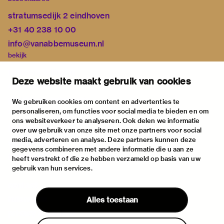
stratumsedijk 2 eindhoven
+31 40 238 10 00
info@vanabbemuseum.nl
bekijk
tentoonstellingen
Deze website maakt gebruik van cookies
activiteiten
praktische informatie
We gebruiken cookies om content en advertenties te
personaliseren, om functies voor social media te bieden en om
over
ons websiteverkeer te analyseren. Ook delen we informatie
het museum
over uw gebruik van onze site met onze partners voor social
media, adverteren en analyse. Deze partners kunnen deze
de collectie
gegevens combineren met andere informatie die u aan ze
fondsen & partners
heeft verstrekt of die ze hebben verzameld op basis van uw
gebruik van hun services.
contact
huisregels
Alles toestaan
privacy & cookies