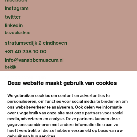
instagram
twitter
linkedin
bezoekadres
stratumsedijk 2 eindhoven
+31 40 238 10 00
info@vanabbemuseum.nl
bekijk
tentoonstellingen
Deze website maakt gebruik van cookies
activiteiten
praktische informatie
We gebruiken cookies om content en advertenties te
personaliseren, om functies voor social media te bieden en om
over
ons websiteverkeer te analyseren. Ook delen we informatie
het museum
over uw gebruik van onze site met onze partners voor social
media, adverteren en analyse. Deze partners kunnen deze
de collectie
gegevens combineren met andere informatie die u aan ze
fondsen & partners
heeft verstrekt of die ze hebben verzameld op basis van uw
gebruik van hun services.