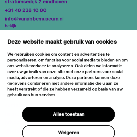
stratumsedijk 2 eindhoven
+31 40 238 10 00
info@vanabbemuseum.nl
bekijk
tentoonstellingen
Deze website maakt gebruik van cookies
activiteiten
praktische informatie
We gebruiken cookies om content en advertenties te
personaliseren, om functies voor social media te bieden en om
over
ons websiteverkeer te analyseren. Ook delen we informatie
het museum
over uw gebruik van onze site met onze partners voor social
media, adverteren en analyse. Deze partners kunnen deze
de collectie
gegevens combineren met andere informatie die u aan ze
fondsen & partners
heeft verstrekt of die ze hebben verzameld op basis van uw
gebruik van hun services.
contact
huisregels
Alles toestaan
privacy & cookies
disclaimer & colofon
Weigeren