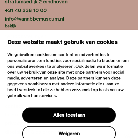
stratumsedijk 2 eindhoven
+31 40 238 10 00
info@vanabbemuseum.nl
bekijk
tentoonstellingen
Deze website maakt gebruik van cookies
activiteiten
praktische informatie
We gebruiken cookies om content en advertenties te
personaliseren, om functies voor social media te bieden en om
over
ons websiteverkeer te analyseren. Ook delen we informatie
het museum
over uw gebruik van onze site met onze partners voor social
media, adverteren en analyse. Deze partners kunnen deze
de collectie
gegevens combineren met andere informatie die u aan ze
fondsen & partners
heeft verstrekt of die ze hebben verzameld op basis van uw
gebruik van hun services.
contact
huisregels
Alles toestaan
privacy & cookies
disclaimer & colofon
Weigeren