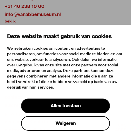
+31 40 238 10 00
info@vanabbemuseum.nl
bekijk
tentoonstellingen
Deze website maakt gebruik van cookies
activiteiten
praktische informatie
We gebruiken cookies om content en advertenties te
personaliseren, om functies voor social media te bieden en om
over
ons websiteverkeer te analyseren. Ook delen we informatie
het museum
over uw gebruik van onze site met onze partners voor social
media, adverteren en analyse. Deze partners kunnen deze
de collectie
gegevens combineren met andere informatie die u aan ze
fondsen & partners
heeft verstrekt of die ze hebben verzameld op basis van uw
gebruik van hun services.
contact
huisregels
Alles toestaan
privacy & cookies
disclaimer & colofon
Weigeren
digitoegankelijkheid