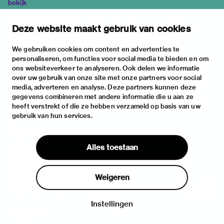
bekijk
tentoonstellingen
Deze website maakt gebruik van cookies
activiteiten
praktische informatie
We gebruiken cookies om content en advertenties te
personaliseren, om functies voor social media te bieden en om
over
ons websiteverkeer te analyseren. Ook delen we informatie
het museum
over uw gebruik van onze site met onze partners voor social
media, adverteren en analyse. Deze partners kunnen deze
de collectie
gegevens combineren met andere informatie die u aan ze
fondsen & partners
heeft verstrekt of die ze hebben verzameld op basis van uw
gebruik van hun services.
contact
huisregels
Alles toestaan
privacy & cookies
disclaimer & colofon
Weigeren
digitoegankelijkheid
Instellingen
Inloggen