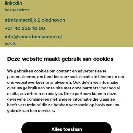
linkedin
bezoekadres
stratumsedijk 2 eindhoven
+31 40 238 10 00
info@vanabbemuseum.nl
bekijk
tentoonstellingen
Deze website maakt gebruik van cookies
activiteiten
praktische informatie
We gebruiken cookies om content en advertenties te
personaliseren, om functies voor social media te bieden en om
over
ons websiteverkeer te analyseren. Ook delen we informatie
het museum
over uw gebruik van onze site met onze partners voor social
media, adverteren en analyse. Deze partners kunnen deze
de collectie
gegevens combineren met andere informatie die u aan ze
fondsen & partners
heeft verstrekt of die ze hebben verzameld op basis van uw
gebruik van hun services.
contact
huisregels
Alles toestaan