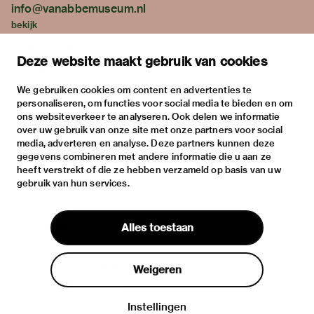
info@vanabbemuseum.nl
bekijk
tentoonstellingen
Deze website maakt gebruik van cookies
activiteiten
praktische informatie
We gebruiken cookies om content en advertenties te
personaliseren, om functies voor social media te bieden en om
over
ons websiteverkeer te analyseren. Ook delen we informatie
het museum
over uw gebruik van onze site met onze partners voor social
media, adverteren en analyse. Deze partners kunnen deze
de collectie
gegevens combineren met andere informatie die u aan ze
fondsen & partners
heeft verstrekt of die ze hebben verzameld op basis van uw
gebruik van hun services.
contact
huisregels
Alles toestaan
privacy & cookies
disclaimer & colofon
Weigeren
digitoegankelijkheid
Instellingen