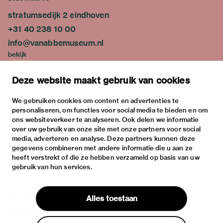
stratumsedijk 2 eindhoven
+31 40 238 10 00
info@vanabbemuseum.nl
bekijk
tentoonstellingen
Deze website maakt gebruik van cookies
activiteiten
praktische informatie
We gebruiken cookies om content en advertenties te
personaliseren, om functies voor social media te bieden en om
over
ons websiteverkeer te analyseren. Ook delen we informatie
het museum
over uw gebruik van onze site met onze partners voor social
media, adverteren en analyse. Deze partners kunnen deze
de collectie
gegevens combineren met andere informatie die u aan ze
fondsen & partners
heeft verstrekt of die ze hebben verzameld op basis van uw
gebruik van hun services.
contact
huisregels
Alles toestaan
privacy & cookies