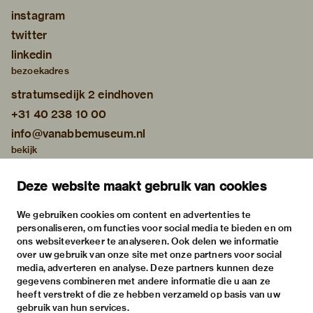
instagram
twitter
linkedin
bezoekadres
stratumsedijk 2 eindhoven
+31 40 238 10 00
info@vanabbemuseum.nl
bekijk
tentoonstellingen
Deze website maakt gebruik van cookies
activiteiten
praktische informatie
We gebruiken cookies om content en advertenties te
personaliseren, om functies voor social media te bieden en om
over
ons websiteverkeer te analyseren. Ook delen we informatie
het museum
over uw gebruik van onze site met onze partners voor social
media, adverteren en analyse. Deze partners kunnen deze
de collectie
gegevens combineren met andere informatie die u aan ze
fondsen & partners
heeft verstrekt of die ze hebben verzameld op basis van uw
gebruik van hun services.