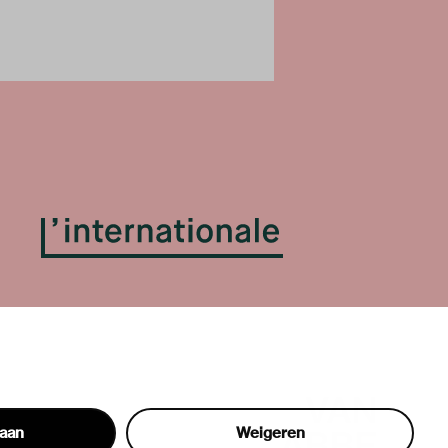
taan
Weigeren