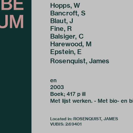
Hopps, W
Bancroft, S
Blaut, J
Fine, R
Balsiger, C
Harewood, M
Epstein, E
Rosenquist, James
en
2003
Boek; 417 p ill
Met lijst werken. - Met bio- en b
Located in: ROSENQUIST, JAMES
VUBIS
:
2:69401