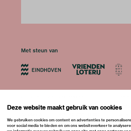
Met steun van
blijf op de hoogte
bezoekadres
bekijk
nieuwsbrief
stratumsedijk 2 eindhoven
tento
Deze website maakt gebruik van cookies
facebook
+31 40 238 10 00
activi
We gebruiken cookies om content en advertenties te personalisere
instagram
info@vanabbemuseum.nl
prakt
voor social media te bieden en om ons websiteverkeer te analyser
twitter