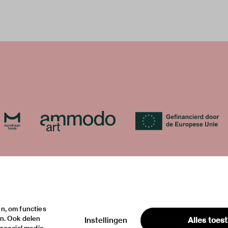
over
onstellingen
het museum
contact
teiten
de collectie
huisregels
n, om functies
ische informatie
fondsen & partners
privacy & cookies
en. Ook delen
Instellingen
Alles toes
disclaimer & colofon