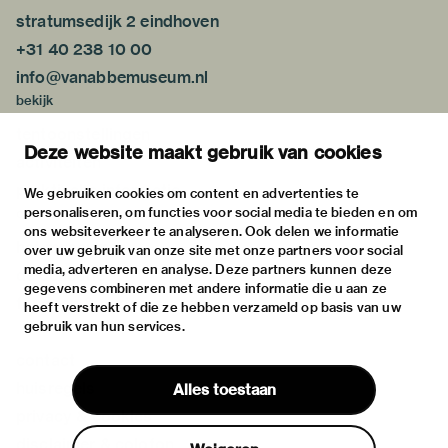
stratumsedijk 2 eindhoven
+31 40 238 10 00
info@vanabbemuseum.nl
bekijk
tentoonstellingen
Deze website maakt gebruik van cookies
activiteiten
praktische informatie
We gebruiken cookies om content en advertenties te
personaliseren, om functies voor social media te bieden en om
over
ons websiteverkeer te analyseren. Ook delen we informatie
het museum
over uw gebruik van onze site met onze partners voor social
media, adverteren en analyse. Deze partners kunnen deze
de collectie
gegevens combineren met andere informatie die u aan ze
fondsen & partners
heeft verstrekt of die ze hebben verzameld op basis van uw
gebruik van hun services.
contact
huisregels
Alles toestaan
privacy & cookies
disclaimer & colofon