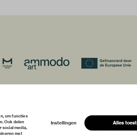
over
onstellingen
het museum
contact
teiten
de collectie
huisregels
n, om functies
ische informatie
fondsen & partners
privacy & cookies
en. Ook delen
Instellingen
Alles toes
disclaimer & colofon
 social media,
bineren met
digitoegankelijkheid