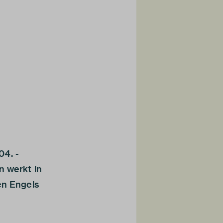
04. -
n werkt in
en Engels