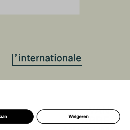
taan
Weigeren