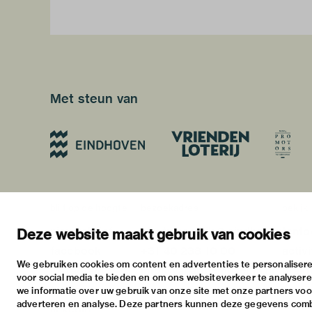
Met steun van
blijf op de hoogte
bezoekadres
bekijk
nieuwsbrief
stratumsedijk 2 eindhoven
tento
Deze website maakt gebruik van cookies
facebook
+31 40 238 10 00
activi
We gebruiken cookies om content en advertenties te personalisere
instagram
info@vanabbemuseum.nl
prakt
voor social media te bieden en om ons websiteverkeer te analyser
twitter
we informatie over uw gebruik van onze site met onze partners voor
adverteren en analyse. Deze partners kunnen deze gegevens com
linkedin