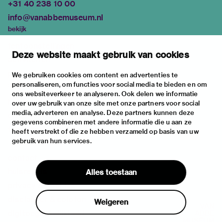
+31 40 238 10 00
info@vanabbemuseum.nl
bekijk
tentoonstellingen
Deze website maakt gebruik van cookies
activiteiten
praktische informatie
We gebruiken cookies om content en advertenties te
personaliseren, om functies voor social media te bieden en om
over
ons websiteverkeer te analyseren. Ook delen we informatie
het museum
over uw gebruik van onze site met onze partners voor social
media, adverteren en analyse. Deze partners kunnen deze
de collectie
gegevens combineren met andere informatie die u aan ze
fondsen & partners
heeft verstrekt of die ze hebben verzameld op basis van uw
gebruik van hun services.
contact
huisregels
Alles toestaan
privacy & cookies
disclaimer & colofon
Weigeren
digitoegankelijkheid