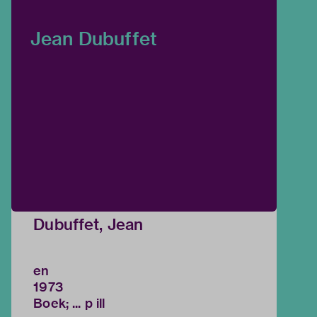
Jean Dubuffet
Dubuffet, Jean
en
1973
Boek; ... p ill