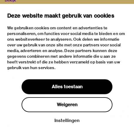
bekijk
tentoonstellingen
Deze website maakt gebruik van cookies
activiteiten
praktische informatie
We gebruiken cookies om content en advertenties te
personaliseren, om functies voor social media te bieden en om
over
ons websiteverkeer te analyseren. Ook delen we informatie
het museum
over uw gebruik van onze site met onze partners voor social
media, adverteren en analyse. Deze partners kunnen deze
de collectie
gegevens combineren met andere informatie die u aan ze
fondsen & partners
heeft verstrekt of die ze hebben verzameld op basis van uw
gebruik van hun services.
contact
huisregels
Alles toestaan
privacy & cookies
disclaimer & colofon
Weigeren
digitoegankelijkheid
Instellingen
Inloggen