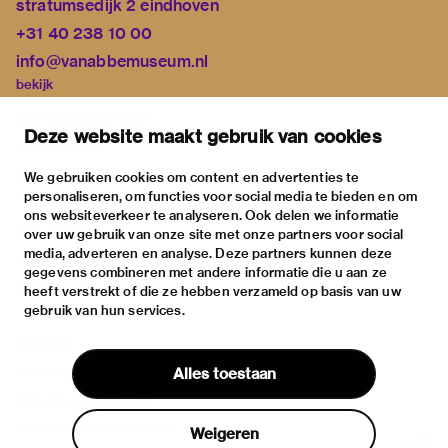
stratumsedijk 2 eindhoven
+31 40 238 10 00
info@vanabbemuseum.nl
bekijk
tentoonstellingen
Deze website maakt gebruik van cookies
activiteiten
praktische informatie
We gebruiken cookies om content en advertenties te
personaliseren, om functies voor social media te bieden en om
over
ons websiteverkeer te analyseren. Ook delen we informatie
het museum
over uw gebruik van onze site met onze partners voor social
media, adverteren en analyse. Deze partners kunnen deze
de collectie
gegevens combineren met andere informatie die u aan ze
fondsen & partners
heeft verstrekt of die ze hebben verzameld op basis van uw
gebruik van hun services.
contact
huisregels
Alles toestaan
privacy & cookies
disclaimer & colofon
Weigeren