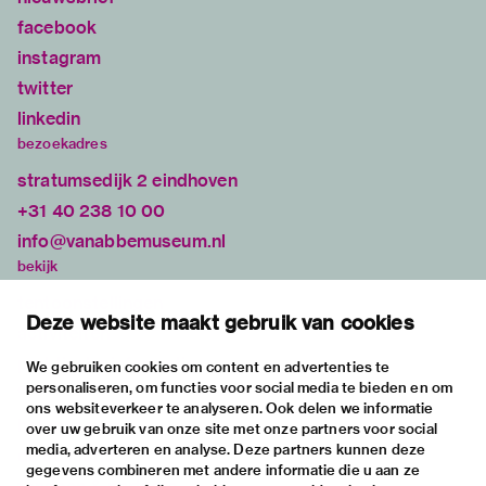
facebook
instagram
twitter
linkedin
bezoekadres
stratumsedijk 2 eindhoven
+31 40 238 10 00
info@vanabbemuseum.nl
bekijk
tentoonstellingen
Deze website maakt gebruik van cookies
activiteiten
praktische informatie
We gebruiken cookies om content en advertenties te
personaliseren, om functies voor social media te bieden en om
over
ons websiteverkeer te analyseren. Ook delen we informatie
het museum
over uw gebruik van onze site met onze partners voor social
media, adverteren en analyse. Deze partners kunnen deze
de collectie
gegevens combineren met andere informatie die u aan ze