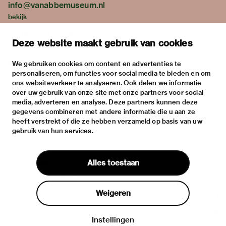
info@vanabbemuseum.nl
bekijk
tentoonstellingen
Deze website maakt gebruik van cookies
activiteiten
praktische informatie
We gebruiken cookies om content en advertenties te
personaliseren, om functies voor social media te bieden en om
over
ons websiteverkeer te analyseren. Ook delen we informatie
het museum
over uw gebruik van onze site met onze partners voor social
media, adverteren en analyse. Deze partners kunnen deze
de collectie
gegevens combineren met andere informatie die u aan ze
fondsen & partners
heeft verstrekt of die ze hebben verzameld op basis van uw
gebruik van hun services.
contact
huisregels
Alles toestaan
privacy & cookies
disclaimer & colofon
Weigeren
digitoegankelijkheid
Instellingen