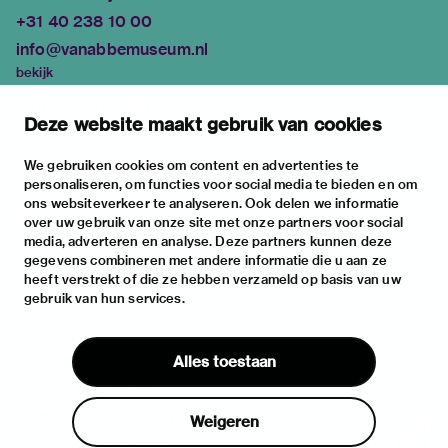
+31 40 238 10 00
info@vanabbemuseum.nl
bekijk
tentoonstellingen
Deze website maakt gebruik van cookies
activiteiten
praktische informatie
We gebruiken cookies om content en advertenties te
personaliseren, om functies voor social media te bieden en om
over
ons websiteverkeer te analyseren. Ook delen we informatie
het museum
over uw gebruik van onze site met onze partners voor social
media, adverteren en analyse. Deze partners kunnen deze
de collectie
gegevens combineren met andere informatie die u aan ze
fondsen & partners
heeft verstrekt of die ze hebben verzameld op basis van uw
gebruik van hun services.
contact
huisregels
Alles toestaan
privacy & cookies
disclaimer & colofon
Weigeren
digitoegankelijkheid