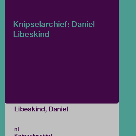
Knipselarchief: Daniel
Libeskind
Libeskind, Daniel
nl
Knipselarchief