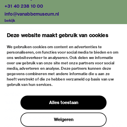
+31 40 238 10 00
info@vanabbemuseum.nl
bekijk
tentoonstellingen
Deze website maakt gebruik van cookies
activiteiten
praktische informatie
We gebruiken cookies om content en advertenties te
personaliseren, om functies voor social media te bieden en om
over
ons websiteverkeer te analyseren. Ook delen we informatie
het museum
over uw gebruik van onze site met onze partners voor social
media, adverteren en analyse. Deze partners kunnen deze
de collectie
gegevens combineren met andere informatie die u aan ze
fondsen & partners
heeft verstrekt of die ze hebben verzameld op basis van uw
gebruik van hun services.
contact
huisregels
Alles toestaan
privacy & cookies
disclaimer & colofon
Weigeren
digitoegankelijkheid