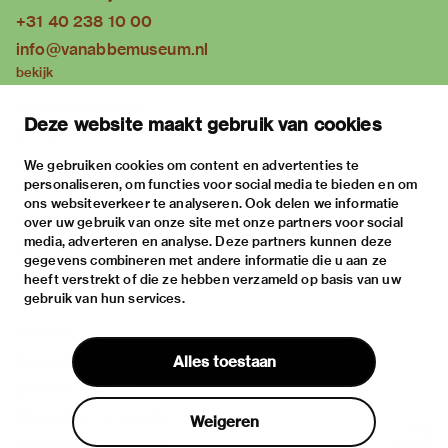
+31 40 238 10 00
info@vanabbemuseum.nl
bekijk
tentoonstellingen
Deze website maakt gebruik van cookies
activiteiten
praktische informatie
We gebruiken cookies om content en advertenties te
personaliseren, om functies voor social media te bieden en om
over
ons websiteverkeer te analyseren. Ook delen we informatie
het museum
over uw gebruik van onze site met onze partners voor social
media, adverteren en analyse. Deze partners kunnen deze
de collectie
gegevens combineren met andere informatie die u aan ze
fondsen & partners
heeft verstrekt of die ze hebben verzameld op basis van uw
gebruik van hun services.
contact
huisregels
Alles toestaan
privacy & cookies
disclaimer & colofon
Weigeren
digitoegankelijkheid