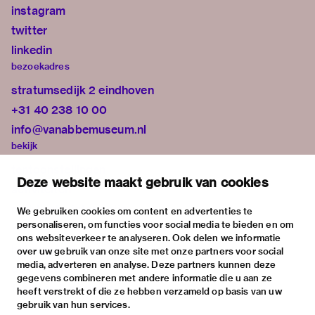
instagram
twitter
linkedin
bezoekadres
stratumsedijk 2 eindhoven
+31 40 238 10 00
info@vanabbemuseum.nl
bekijk
tentoonstellingen
Deze website maakt gebruik van cookies
activiteiten
praktische informatie
We gebruiken cookies om content en advertenties te
personaliseren, om functies voor social media te bieden en om
over
ons websiteverkeer te analyseren. Ook delen we informatie
het museum
over uw gebruik van onze site met onze partners voor social
media, adverteren en analyse. Deze partners kunnen deze
de collectie
gegevens combineren met andere informatie die u aan ze
fondsen & partners
heeft verstrekt of die ze hebben verzameld op basis van uw
gebruik van hun services.