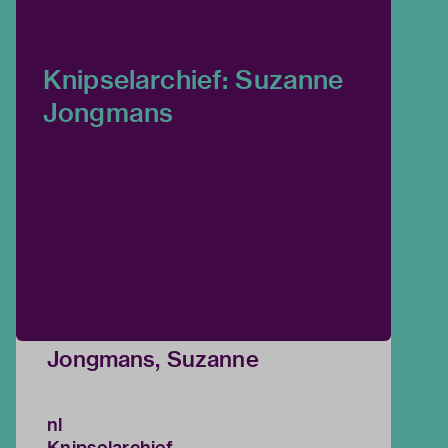
Knipselarchief: Suzanne
Jongmans
Jongmans, Suzanne
nl
Knipselarchief