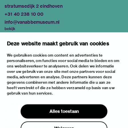
stratumsedijk 2 eindhoven
+31 40 238 10 00
info@vanabbemuseum.nl
bekijk
tentoonstellingen
Deze website maakt gebruik van cookies
activiteiten
praktische informatie
We gebruiken cookies om content en advertenties te
personaliseren, om functies voor social media te bieden en om
over
ons websiteverkeer te analyseren. Ook delen we informatie
het museum
over uw gebruik van onze site met onze partners voor social
media, adverteren en analyse. Deze partners kunnen deze
de collectie
gegevens combineren met andere informatie die u aan ze
fondsen & partners
heeft verstrekt of die ze hebben verzameld op basis van uw
gebruik van hun services.
contact
huisregels
Alles toestaan
privacy & cookies
disclaimer & colofon