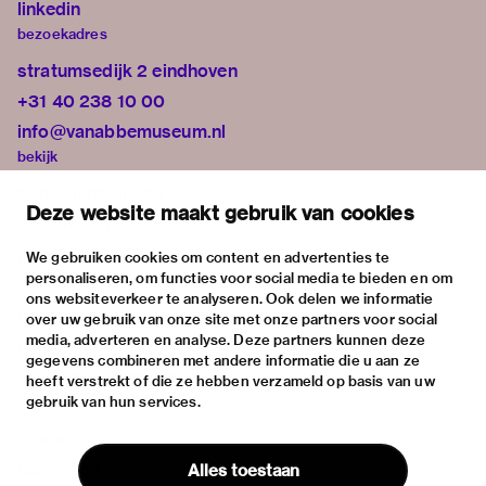
linkedin
bezoekadres
stratumsedijk 2 eindhoven
+31 40 238 10 00
info@vanabbemuseum.nl
bekijk
tentoonstellingen
Deze website maakt gebruik van cookies
activiteiten
praktische informatie
We gebruiken cookies om content en advertenties te
personaliseren, om functies voor social media te bieden en om
over
ons websiteverkeer te analyseren. Ook delen we informatie
het museum
over uw gebruik van onze site met onze partners voor social
media, adverteren en analyse. Deze partners kunnen deze
de collectie
gegevens combineren met andere informatie die u aan ze
fondsen & partners
heeft verstrekt of die ze hebben verzameld op basis van uw
gebruik van hun services.
contact
huisregels
Alles toestaan