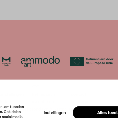
over
onstellingen
het museum
contact
teiten
de collectie
huisregels
n, om functies
ische informatie
fondsen & partners
privacy & cookies
en. Ook delen
Instellingen
Alles toes
disclaimer & colofon
 social media,