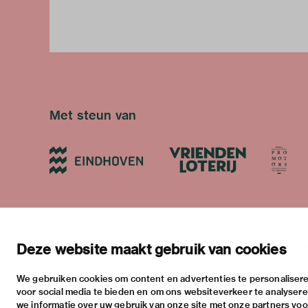
Met steun van
blijf op de hoogte
bezoekadres
bekijk
nieuwsbrief
stratumsedijk 2 eindhoven
tento
Deze website maakt gebruik van cookies
facebook
+31 40 238 10 00
activi
We gebruiken cookies om content en advertenties te personalisere
instagram
info@vanabbemuseum.nl
prakt
voor social media te bieden en om ons websiteverkeer te analyser
twitter
we informatie over uw gebruik van onze site met onze partners voor