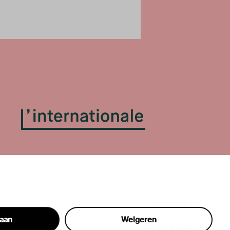
taan
Weigeren