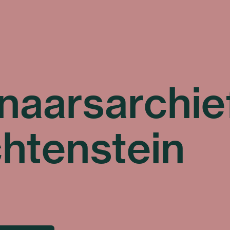
naarsarchief
chtenstein