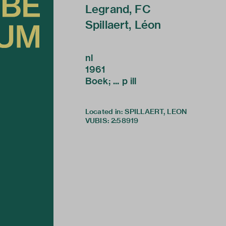
Legrand, FC
Spillaert, Léon
nl
1961
Boek; ... p ill
Located in: SPILLAERT, LEON
VUBIS
:
2:58919