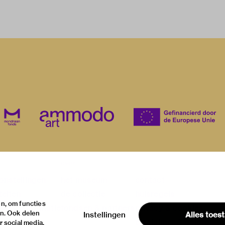
over
onstellingen
het museum
contact
teiten
de collectie
huisregels
n, om functies
ische informatie
fondsen & partners
privacy & cookies
en. Ook delen
Instellingen
Alles toes
disclaimer & colofon
 social media,