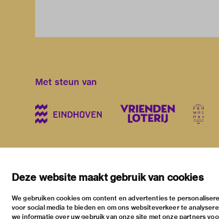
Met steun van
blijf op de hoogte
bezoekadres
bekijk
nieuwsbrief
stratumsedijk 2 eindhoven
tento
Deze website maakt gebruik van cookies
facebook
+31 40 238 10 00
activi
We gebruiken cookies om content en advertenties te personalisere
instagram
info@vanabbemuseum.nl
prakt
voor social media te bieden en om ons websiteverkeer te analyser
twitter
we informatie over uw gebruik van onze site met onze partners voor