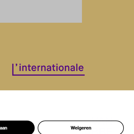
taan
Weigeren