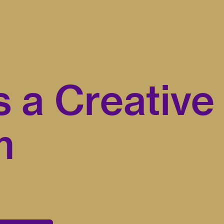
s a Creative
m