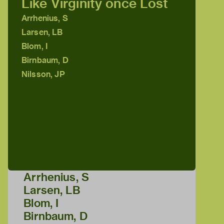
Like Virginity once Lost
Arrhenius, S
Larsen, LB
Blom, I
Birnbaum, D
Nilsson, JP
Arrhenius, S
Larsen, LB
Blom, I
Birnbaum, D