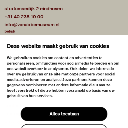
stratumsedijk 2 eindhoven
+31 40 238 10 00
info@vanabbemuseum.nl
bekijk
tentoonstellingen
Deze website maakt gebruik van cookies
activiteiten
praktische informatie
We gebruiken cookies om content en advertenties te
personaliseren, om functies voor social media te bieden en om
over
ons websiteverkeer te analyseren. Ook delen we informatie
het museum
over uw gebruik van onze site met onze partners voor social
media, adverteren en analyse. Deze partners kunnen deze
de collectie
gegevens combineren met andere informatie die u aan ze
fondsen & partners
heeft verstrekt of die ze hebben verzameld op basis van uw
gebruik van hun services.
contact
huisregels
Alles toestaan
privacy & cookies