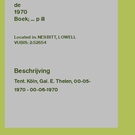
de
1970
Boek; ... p ill
Located in: NESBITT, LOWELL
VUBIS
:
2:52654
Beschrijving
Tent. Köln, Gal. E. Thelen, 00-05-
1970 - 00-06-1970