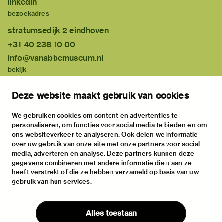
linkedin
bezoekadres
stratumsedijk 2 eindhoven
+31 40 238 10 00
info@vanabbemuseum.nl
bekijk
tentoonstellingen
Deze website maakt gebruik van cookies
activiteiten
praktische informatie
We gebruiken cookies om content en advertenties te
personaliseren, om functies voor social media te bieden en om
over
ons websiteverkeer te analyseren. Ook delen we informatie
het museum
over uw gebruik van onze site met onze partners voor social
media, adverteren en analyse. Deze partners kunnen deze
de collectie
gegevens combineren met andere informatie die u aan ze
fondsen & partners
heeft verstrekt of die ze hebben verzameld op basis van uw
gebruik van hun services.
contact
huisregels
Alles toestaan