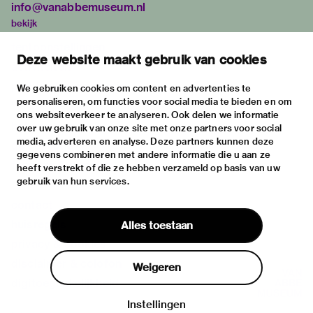
info@vanabbemuseum.nl
bekijk
tentoonstellingen
Deze website maakt gebruik van cookies
activiteiten
praktische informatie
We gebruiken cookies om content en advertenties te
personaliseren, om functies voor social media te bieden en om
over
ons websiteverkeer te analyseren. Ook delen we informatie
het museum
over uw gebruik van onze site met onze partners voor social
media, adverteren en analyse. Deze partners kunnen deze
de collectie
gegevens combineren met andere informatie die u aan ze
fondsen & partners
heeft verstrekt of die ze hebben verzameld op basis van uw
gebruik van hun services.
contact
huisregels
Alles toestaan
privacy & cookies
disclaimer & colofon
Weigeren
digitoegankelijkheid
Instellingen