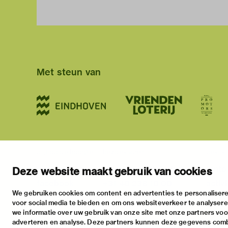
Met steun van
blijf op de hoogte
bezoekadres
bekijk
nieuwsbrief
stratumsedijk 2 eindhoven
tento
Deze website maakt gebruik van cookies
facebook
+31 40 238 10 00
activi
We gebruiken cookies om content en advertenties te personalisere
instagram
info@vanabbemuseum.nl
prakt
voor social media te bieden en om ons websiteverkeer te analyser
twitter
we informatie over uw gebruik van onze site met onze partners voor
adverteren en analyse. Deze partners kunnen deze gegevens com
linkedin