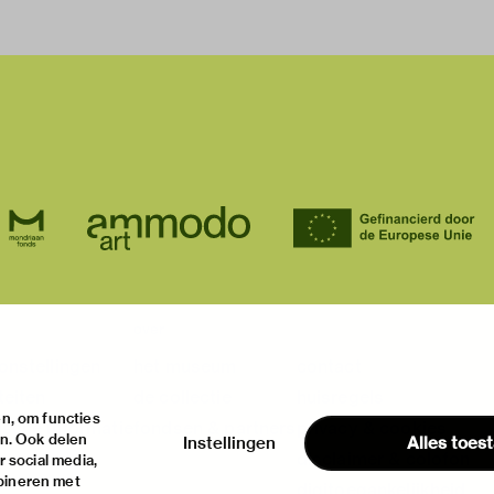
over
onstellingen
het museum
contact
teiten
de collectie
huisregels
n, om functies
ische informatie
fondsen & partners
privacy & cookies
en. Ook delen
Instellingen
Alles toes
disclaimer & colofon
 social media,
bineren met
digitoegankelijkheid