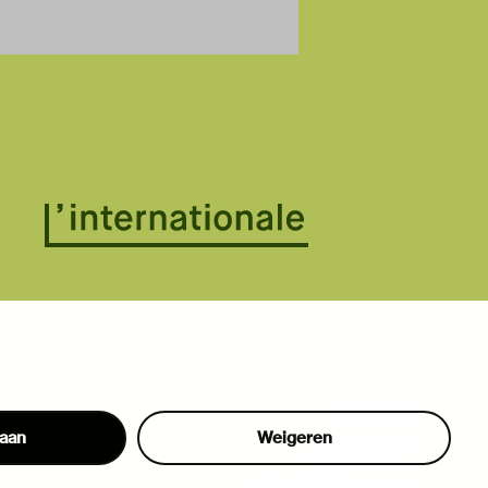
taan
Weigeren