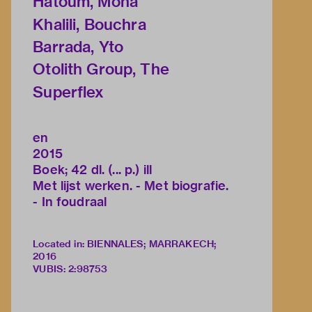
Hatoum, Mona
Khalili, Bouchra
Barrada, Yto
Otolith Group, The
Superflex
en
2015
Boek; 42 dl. (... p.) ill
Met lijst werken. - Met biografie.
- In foudraal
Located in: BIENNALES; MARRAKECH;
2016
VUBIS
:
2:98753