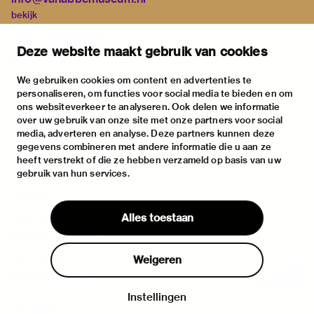
bekijk
tentoonstellingen
Deze website maakt gebruik van cookies
activiteiten
praktische informatie
We gebruiken cookies om content en advertenties te
personaliseren, om functies voor social media te bieden en om
over
ons websiteverkeer te analyseren. Ook delen we informatie
het museum
over uw gebruik van onze site met onze partners voor social
media, adverteren en analyse. Deze partners kunnen deze
de collectie
gegevens combineren met andere informatie die u aan ze
fondsen & partners
heeft verstrekt of die ze hebben verzameld op basis van uw
gebruik van hun services.
contact
huisregels
Alles toestaan
privacy & cookies
disclaimer & colofon
Weigeren
digitoegankelijkheid
Instellingen
Inloggen