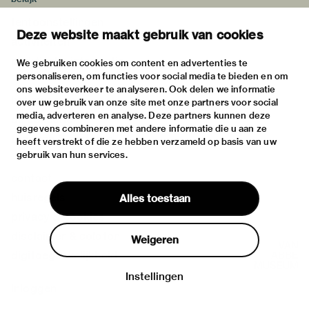
tentoonstellingen
Deze website maakt gebruik van cookies
activiteiten
praktische informatie
We gebruiken cookies om content en advertenties te
personaliseren, om functies voor social media te bieden en om
over
ons websiteverkeer te analyseren. Ook delen we informatie
het museum
over uw gebruik van onze site met onze partners voor social
media, adverteren en analyse. Deze partners kunnen deze
de collectie
gegevens combineren met andere informatie die u aan ze
fondsen & partners
heeft verstrekt of die ze hebben verzameld op basis van uw
gebruik van hun services.
contact
huisregels
Alles toestaan
privacy & cookies
disclaimer & colofon
Weigeren
digitoegankelijkheid
Instellingen
Inloggen