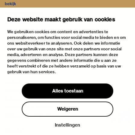
bekijk
tentoonstellingen
Deze website maakt gebruik van cookies
activiteiten
praktische informatie
We gebruiken cookies om content en advertenties te
personaliseren, om functies voor social media te bieden en om
over
ons websiteverkeer te analyseren. Ook delen we informatie
het museum
over uw gebruik van onze site met onze partners voor social
media, adverteren en analyse. Deze partners kunnen deze
de collectie
gegevens combineren met andere informatie die u aan ze
fondsen & partners
heeft verstrekt of die ze hebben verzameld op basis van uw
gebruik van hun services.
contact
huisregels
Alles toestaan
privacy & cookies
disclaimer & colofon
Weigeren
digitoegankelijkheid
Instellingen
Inloggen