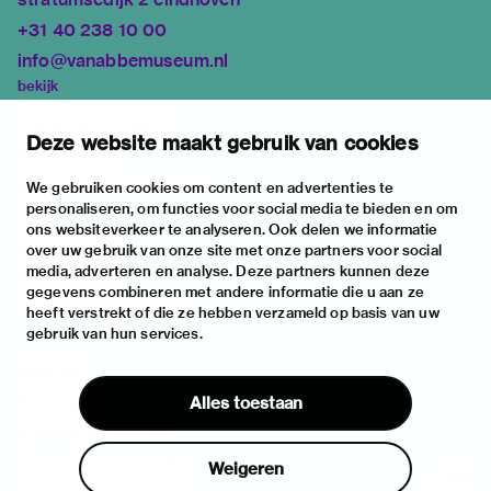
+31 40 238 10 00
info@vanabbemuseum.nl
bekijk
tentoonstellingen
Deze website maakt gebruik van cookies
activiteiten
praktische informatie
We gebruiken cookies om content en advertenties te
personaliseren, om functies voor social media te bieden en om
over
ons websiteverkeer te analyseren. Ook delen we informatie
het museum
over uw gebruik van onze site met onze partners voor social
media, adverteren en analyse. Deze partners kunnen deze
de collectie
gegevens combineren met andere informatie die u aan ze
fondsen & partners
heeft verstrekt of die ze hebben verzameld op basis van uw
gebruik van hun services.
contact
huisregels
Alles toestaan
privacy & cookies
disclaimer & colofon
Weigeren