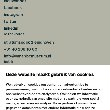
nieuwsbrief
facebook
instagram
twitter
linkedin
bezoekadres
stratumsedijk 2 eindhoven
+31 40 238 10 00
info@vanabbemuseum.nl
bekijk
tentoonstellingen
Deze website maakt gebruik van cookies
activiteiten
praktische informatie
We gebruiken cookies om content en advertenties te
personaliseren, om functies voor social media te bieden en om
over
ons websiteverkeer te analyseren. Ook delen we informatie
het museum
over uw gebruik van onze site met onze partners voor social
media, adverteren en analyse. Deze partners kunnen deze
de collectie
gegevens combineren met andere informatie die u aan ze